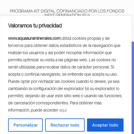
a
b
l
g
o
r
PROGRAMA KIT DIGITAL COFINANCIADO POR LOS FONDOS
r
o
NEXT GENERATION (EU)
DEL MECANISMO DE RECUPERACIÓN Y RESILENCIA
a
k
Valoramos tu privacidad
m
-
f
www.aquaauraminerales.com
utiliza cookies propias y de
terceros para obtener datos estadísticos de la navegación que
realizan los usuarios y así poder recopilar información que
Financiado por la Unión Europea – Next Generation EU.
permita optimizar su visita a las páginas web. Las cookies no
Financiado por la Unión Europea – Next Generation EU.
serán utilizadas para recabar datos de carácter personal. Si
Sin embargo, los puntos de vista y las opiniones
acepta o continúa navegando, se entiende que acepta su uso.
expresadas son únicamente los del autor o autores y no
Puede optar por rechazar las cookies cuando lo desee, ya sea
reflejan necesariamente los de la Unión Europea o la
cambiando la configuración del explorador (si su explorador lo
Comisión Europea. Ni la Unión Europea ni la Comisión
permite), dejando de usar este sitio web o usando las funciones
Europea pueden ser considerables de las mismas.
de cancelación correspondientes. Para obtener más
información, puede acceder
aquí
© Copyright 2024 Aqua Quartz Minerales
Diseñado por Klawter
Personalizar
Rechazar todo
Aceptar todo