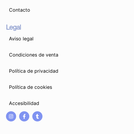
Contacto
Legal
Aviso legal
Condiciones de venta
Política de privacidad
Política de cookies
Accesibilidad
I
F
T
n
a
u
s
c
m
t
e
b