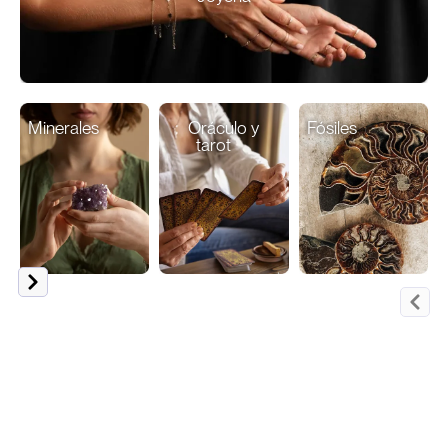
Minerales
Oráculo y
Fósiles
tarot