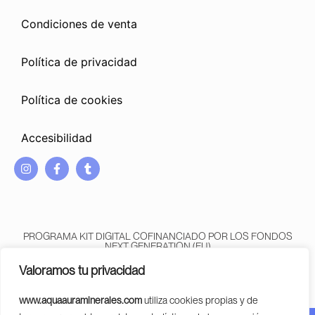
Condiciones de venta
Política de privacidad
Política de cookies
Accesibilidad
I
F
T
n
a
u
s
c
m
t
e
b
a
b
l
g
o
r
PROGRAMA KIT DIGITAL COFINANCIADO POR LOS FONDOS
r
o
NEXT GENERATION (EU)
DEL MECANISMO DE RECUPERACIÓN Y RESILENCIA
a
k
Valoramos tu privacidad
m
-
f
www.aquaauraminerales.com
utiliza cookies propias y de