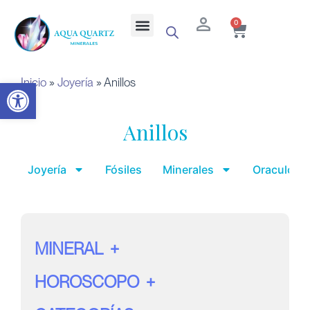
Ir
Cart
Menu
0
al
contenido
Inicio
»
Joyería
»
Anillos
Abrir barra de herramientas
Anillos
Joyería
Fósiles
Minerales
Oraculo y 
MINERAL
HOROSCOPO