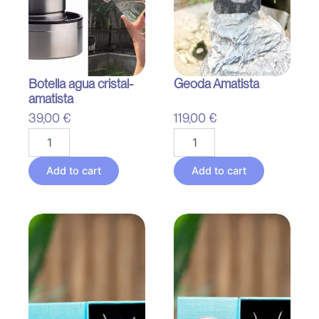
Botella agua cristal-
Geoda Amatista
amatista
39,00
€
119,00
€
Botella
Geoda
agua
Amatista
cristal-
quantity
Add to cart
Add to cart
amatista
quantity