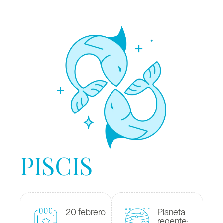
PISCIS
20 febrero
Planeta
regente: