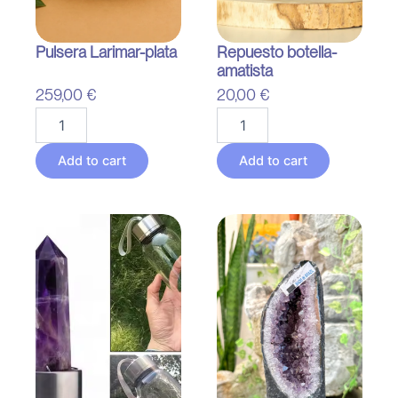
Pulsera Larimar-plata
Repuesto botella-
amatista
259,00
€
20,00
€
Pulsera
Repuesto
Larimar-
botella-
plata
amatista
Add to cart
Add to cart
quantity
quantity