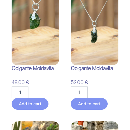
Colgante Moldavita
Colgante Moldavita
48,00
€
52,00
€
Colgante
Colgante
Moldavita
Moldavita
quantity
quantity
Add to cart
Add to cart