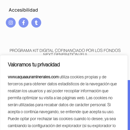
Accesibilidad
I
F
T
n
a
u
s
c
m
t
e
b
a
b
l
g
o
r
PROGRAMA KIT DIGITAL COFINANCIADO POR LOS FONDOS
r
o
NEXT GENERATION (EU)
DEL MECANISMO DE RECUPERACIÓN Y RESILENCIA
a
k
Valoramos tu privacidad
m
-
f
www.aquaauraminerales.com
utiliza cookies propias y de
terceros para obtener datos estadísticos de la navegación que
realizan los usuarios y así poder recopilar información que
Financiado por la Unión Europea – Next Generation EU.
permita optimizar su visita a las páginas web. Las cookies no
Financiado por la Unión Europea – Next Generation EU.
serán utilizadas para recabar datos de carácter personal. Si
Sin embargo, los puntos de vista y las opiniones
acepta o continúa navegando, se entiende que acepta su uso.
expresadas son únicamente los del autor o autores y no
Puede optar por rechazar las cookies cuando lo desee, ya sea
reflejan necesariamente los de la Unión Europea o la
cambiando la configuración del explorador (si su explorador lo