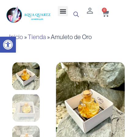
Ir
Cart
Menu
0
al
contenido
Inicio
»
Tienda
»
Amuleto de Oro
Abrir barra de herramientas