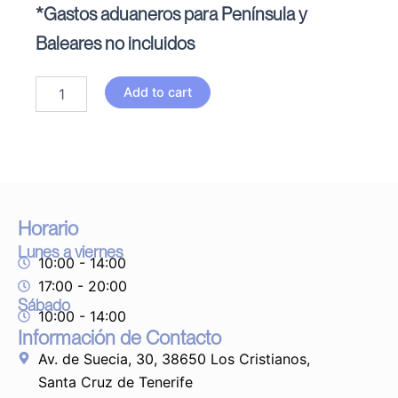
*Gastos aduaneros para Península y
Baleares no incluidos
Amuleto
Add to cart
de
Oro
quantity
Horario
Lunes a viernes
10:00 - 14:00
17:00 - 20:00
Sábado
10:00 - 14:00
Información de Contacto
Av. de Suecia, 30, 38650 Los Cristianos,
Santa Cruz de Tenerife