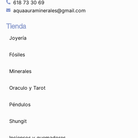
618 73 30 69
aquaauraminerales@gmail.com
Tienda
Joyería
Fósiles
Minerales
Oraculo y Tarot
Péndulos
Shungit
Inciensos y quemadores