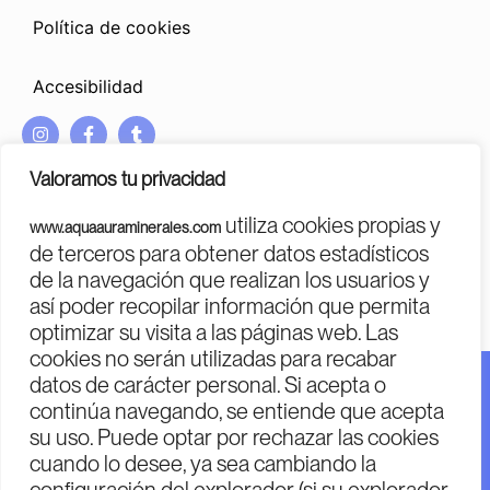
Política de cookies
Accesibilidad
I
F
T
n
a
u
s
c
m
Valoramos tu privacidad
t
e
b
a
b
l
utiliza cookies propias y
www.aquaauraminerales.com
g
o
r
PROGRAMA KIT DIGITAL COFINANCIADO POR LOS FONDOS
de terceros para obtener datos estadísticos
r
o
NEXT GENERATION (EU)
DEL MECANISMO DE RECUPERACIÓN Y RESILENCIA
de la navegación que realizan los usuarios y
a
k
m
-
así poder recopilar información que permita
f
optimizar su visita a las páginas web. Las
cookies no serán utilizadas para recabar
datos de carácter personal. Si acepta o
Financiado por la Unión Europea – Next Generation EU.
continúa navegando, se entiende que acepta
Financiado por la Unión Europea – Next Generation EU.
su uso. Puede optar por rechazar las cookies
Sin embargo, los puntos de vista y las opiniones
cuando lo desee, ya sea cambiando la
expresadas son únicamente los del autor o autores y no