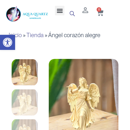
Ir
Cart
Menu
0
al
contenido
Inicio
»
Tienda
»
Ángel corazón alegre
Abrir barra de herramientas