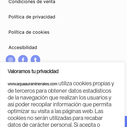
Condiciones de venta
Política de privacidad
Política de cookies
Accesibilidad
I
F
T
n
a
u
s
c
m
Valoramos tu privacidad
t
e
b
a
b
l
utiliza cookies propias y
www.aquaauraminerales.com
g
o
r
PROGRAMA KIT DIGITAL COFINANCIADO POR LOS FONDOS
de terceros para obtener datos estadísticos
r
o
NEXT GENERATION (EU)
DEL MECANISMO DE RECUPERACIÓN Y RESILENCIA
de la navegación que realizan los usuarios y
a
k
m
-
así poder recopilar información que permita
f
optimizar su visita a las páginas web. Las
cookies no serán utilizadas para recabar
datos de carácter personal. Si acepta o