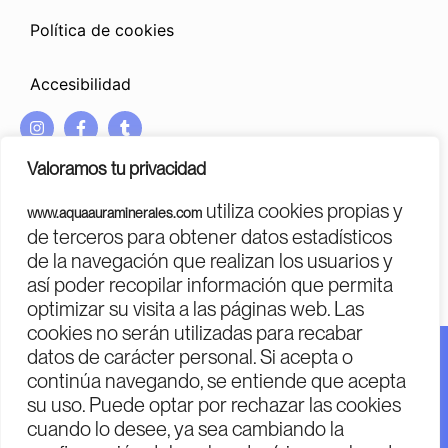
Política de cookies
Accesibilidad
I
F
T
n
a
u
s
c
m
Valoramos tu privacidad
t
e
b
a
b
l
utiliza cookies propias y
www.aquaauraminerales.com
g
o
r
PROGRAMA KIT DIGITAL COFINANCIADO POR LOS FONDOS
de terceros para obtener datos estadísticos
r
o
NEXT GENERATION (EU)
DEL MECANISMO DE RECUPERACIÓN Y RESILENCIA
de la navegación que realizan los usuarios y
a
k
m
-
así poder recopilar información que permita
f
optimizar su visita a las páginas web. Las
cookies no serán utilizadas para recabar
datos de carácter personal. Si acepta o
Financiado por la Unión Europea – Next Generation EU.
continúa navegando, se entiende que acepta
Financiado por la Unión Europea – Next Generation EU.
su uso. Puede optar por rechazar las cookies
Sin embargo, los puntos de vista y las opiniones
cuando lo desee, ya sea cambiando la
expresadas son únicamente los del autor o autores y no