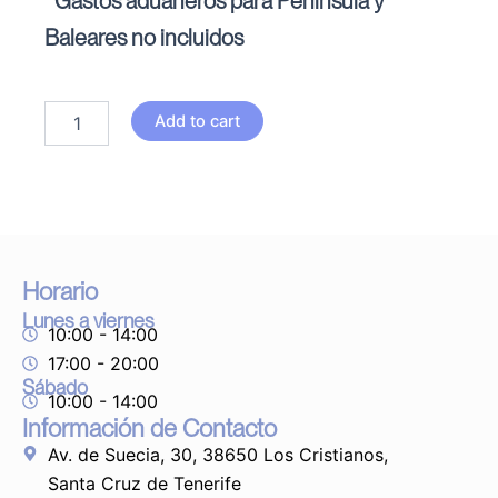
*Gastos aduaneros para Península y
Baleares no incluidos
Botella
Add to cart
de
agua
vital
quantity
Horario
Lunes a viernes
10:00 - 14:00
17:00 - 20:00
Sábado
10:00 - 14:00
Información de Contacto
Av. de Suecia, 30, 38650 Los Cristianos,
Santa Cruz de Tenerife