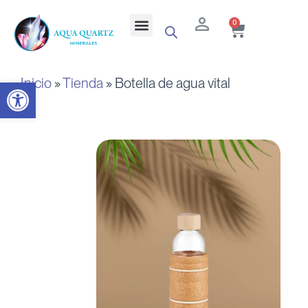
Ir
Cart
Menu
0
al
contenido
Inicio
»
Tienda
»
Botella de agua vital
Abrir barra de herramientas