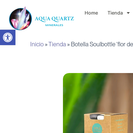
Ir
Home
Tienda
al
contenido
Abrir barra de herramientas
Inicio
»
Tienda
»
Botella Soulbottle ‘flor de 