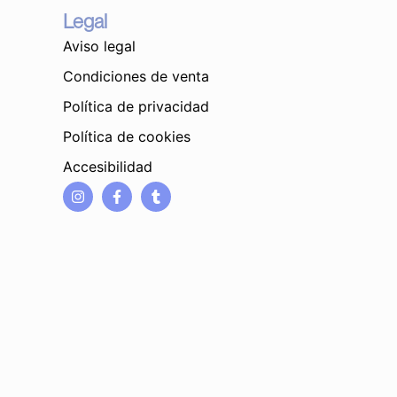
Legal
Aviso legal
Condiciones de venta
Política de privacidad
Política de cookies
Accesibilidad
I
F
T
n
a
u
s
c
m
t
e
b
a
b
l
g
o
r
r
o
a
k
m
-
f