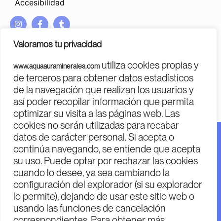
Accesibilidad
I
F
T
n
a
u
s
c
m
Valoramos tu privacidad
t
e
b
a
b
l
utiliza cookies propias y
www.aquaauraminerales.com
g
o
r
PROGRAMA KIT DIGITAL COFINANCIADO POR LOS FONDOS
de terceros para obtener datos estadísticos
r
o
NEXT GENERATION (EU)
DEL MECANISMO DE RECUPERACIÓN Y RESILENCIA
de la navegación que realizan los usuarios y
a
k
m
-
así poder recopilar información que permita
f
optimizar su visita a las páginas web. Las
cookies no serán utilizadas para recabar
datos de carácter personal. Si acepta o
Financiado por la Unión Europea – Next Generation EU.
continúa navegando, se entiende que acepta
Financiado por la Unión Europea – Next Generation EU.
su uso. Puede optar por rechazar las cookies
Sin embargo, los puntos de vista y las opiniones
cuando lo desee, ya sea cambiando la
expresadas son únicamente los del autor o autores y no
configuración del explorador (si su explorador
reflejan necesariamente los de la Unión Europea o la
lo permite), dejando de usar este sitio web o
usando las funciones de cancelación
Comisión Europea. Ni la Unión Europea ni la Comisión
correspondientes. Para obtener más
Europea pueden ser considerables de las mismas.