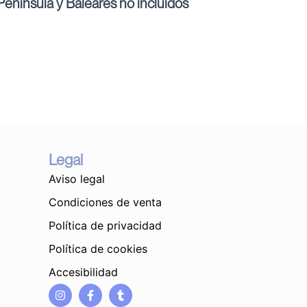
enínsula y Baleares no incluidos
Legal
Aviso legal
Condiciones de venta
Política de privacidad
Política de cookies
Accesibilidad
I
F
T
n
a
u