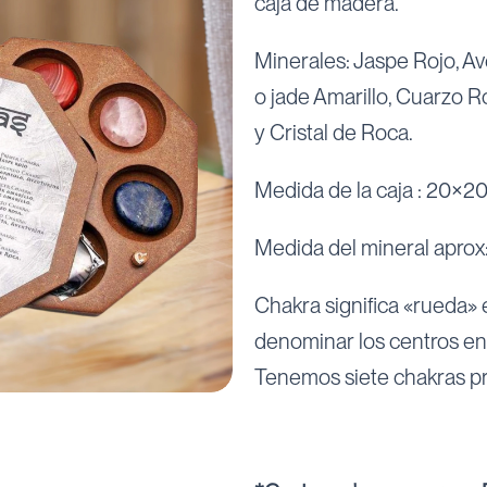
caja de madera.
Minerales: Jaspe Rojo, Av
o jade Amarillo, Cuarzo Ro
y Cristal de Roca.
Medida de la caja : 20×2
Medida del mineral aprox:
Chakra significa «rueda» e
denominar los centros e
Tenemos siete chakras pri