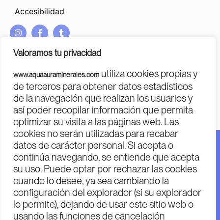
Accesibilidad
I
F
T
n
a
u
s
c
m
Valoramos tu privacidad
t
e
b
a
b
l
utiliza cookies propias y
www.aquaauraminerales.com
g
o
r
PROGRAMA KIT DIGITAL COFINANCIADO POR LOS FONDOS
de terceros para obtener datos estadísticos
r
o
NEXT GENERATION (EU)
DEL MECANISMO DE RECUPERACIÓN Y RESILENCIA
de la navegación que realizan los usuarios y
a
k
m
-
así poder recopilar información que permita
f
optimizar su visita a las páginas web. Las
cookies no serán utilizadas para recabar
datos de carácter personal. Si acepta o
Financiado por la Unión Europea – Next Generation EU.
continúa navegando, se entiende que acepta
Financiado por la Unión Europea – Next Generation EU.
su uso. Puede optar por rechazar las cookies
Sin embargo, los puntos de vista y las opiniones
cuando lo desee, ya sea cambiando la
expresadas son únicamente los del autor o autores y no
configuración del explorador (si su explorador
reflejan necesariamente los de la Unión Europea o la
lo permite), dejando de usar este sitio web o
usando las funciones de cancelación
Comisión Europea. Ni la Unión Europea ni la Comisión