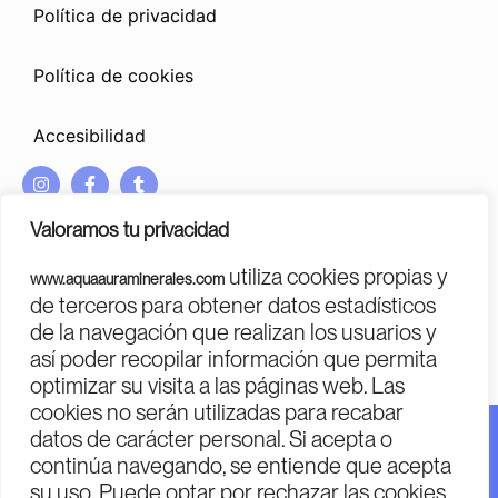
Política de privacidad
Política de cookies
Accesibilidad
I
F
T
n
a
u
s
c
m
Valoramos tu privacidad
t
e
b
a
b
l
utiliza cookies propias y
www.aquaauraminerales.com
g
o
r
PROGRAMA KIT DIGITAL COFINANCIADO POR LOS FONDOS
de terceros para obtener datos estadísticos
r
o
NEXT GENERATION (EU)
DEL MECANISMO DE RECUPERACIÓN Y RESILENCIA
de la navegación que realizan los usuarios y
a
k
m
-
así poder recopilar información que permita
f
optimizar su visita a las páginas web. Las
cookies no serán utilizadas para recabar
datos de carácter personal. Si acepta o
Financiado por la Unión Europea – Next Generation EU.
continúa navegando, se entiende que acepta
Financiado por la Unión Europea – Next Generation EU.
su uso. Puede optar por rechazar las cookies