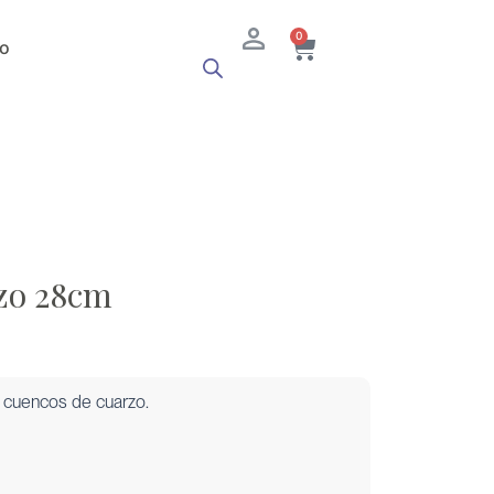
Cart
0
o
zo 28cm
s cuencos de cuarzo.