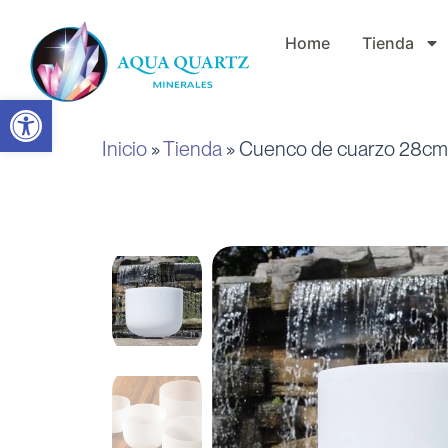
Ir
Home
Tienda
al
contenido
Abrir barra de herramientas
Inicio
»
Tienda
»
Cuenco de cuarzo 28cm