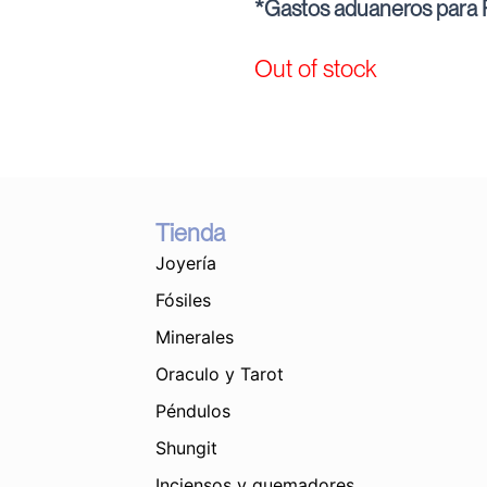
*Gastos aduaneros para P
Out of stock
Tienda
Joyería
Fósiles
Minerales
Oraculo y Tarot
Péndulos
Shungit
Inciensos y quemadores