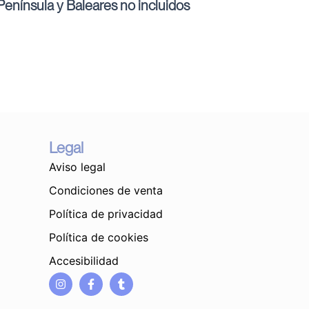
enínsula y Baleares no incluidos
Legal
Aviso legal
Condiciones de venta
Política de privacidad
Política de cookies
Accesibilidad
I
F
T
n
a
u
s
c
m