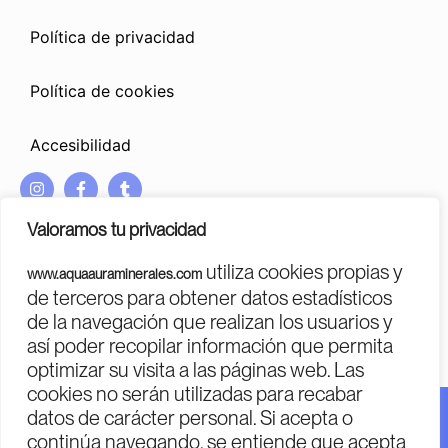
Política de privacidad
Política de cookies
Accesibilidad
I
F
T
n
a
u
s
c
m
Valoramos tu privacidad
t
e
b
a
b
l
utiliza cookies propias y
www.aquaauraminerales.com
g
o
r
PROGRAMA KIT DIGITAL COFINANCIADO POR LOS FONDOS
de terceros para obtener datos estadísticos
r
o
NEXT GENERATION (EU)
DEL MECANISMO DE RECUPERACIÓN Y RESILENCIA
de la navegación que realizan los usuarios y
a
k
m
-
así poder recopilar información que permita
f
optimizar su visita a las páginas web. Las
cookies no serán utilizadas para recabar
datos de carácter personal. Si acepta o
Financiado por la Unión Europea – Next Generation EU.
continúa navegando, se entiende que acepta