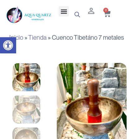
Ir
Cart
Menu
0
al
contenido
Inicio
»
Tienda
»
Cuenco Tibetáno 7 metales
Abrir barra de herramientas