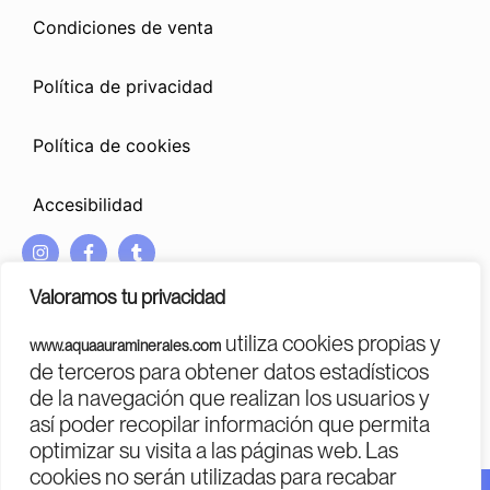
Condiciones de venta
Política de privacidad
Política de cookies
Accesibilidad
I
F
T
n
a
u
s
c
m
Valoramos tu privacidad
t
e
b
a
b
l
utiliza cookies propias y
www.aquaauraminerales.com
g
o
r
PROGRAMA KIT DIGITAL COFINANCIADO POR LOS FONDOS
de terceros para obtener datos estadísticos
r
o
NEXT GENERATION (EU)
DEL MECANISMO DE RECUPERACIÓN Y RESILENCIA
de la navegación que realizan los usuarios y
a
k
m
-
así poder recopilar información que permita
f
optimizar su visita a las páginas web. Las
cookies no serán utilizadas para recabar