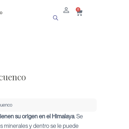
Cart
0
o
 cuenco
cuenco
tienen su origen en el Himalaya
. Se
tos minerales y dentro se le puede