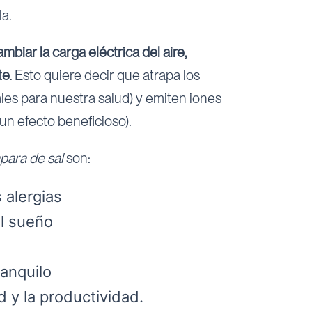
la.
biar la carga eléctrica del aire,
te
. Esto quiere decir que atrapa los
ales para nuestra salud) y emiten iones
un efecto beneficioso).
para de sal
son:
 alergias
el sueño
anquilo
d y la productividad.