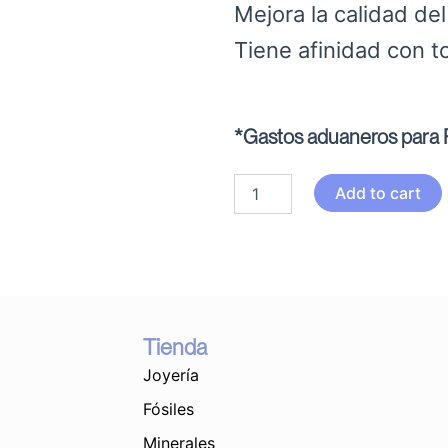
Mejora la calidad del
Tiene afinidad con 
*Gastos aduaneros para P
Lámpara
Add to cart
de
sal
cuenco
quantity
Tienda
Joyería
Fósiles
Minerales