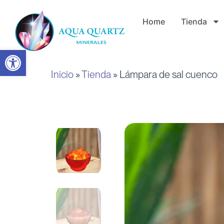
Ir
Home
Tienda
al
contenido
Abrir barra de herramientas
Inicio
»
Tienda
»
Lámpara de sal cuenco