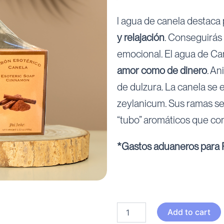
l agua de canela destaca 
y relajación
. Conseguirás 
emocional. El agua de Can
amor como de dinero
. An
de dulzura. La canela se 
zeylanicum. Sus ramas se
“tubo” aromáticos que c
*Gastos aduaneros para P
Pack
Add to cart
-