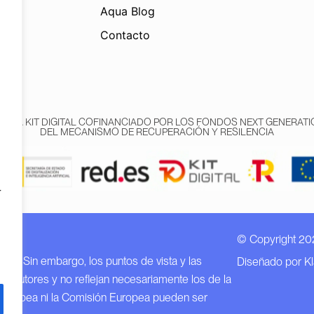
Aqua Blog
Contacto
AMA KIT DIGITAL COFINANCIADO POR LOS FONDOS NEXT GENERATIO
DEL MECANISMO DE RECUPERACIÓN Y RESILENCIA
r
© Copyright 20
n EU.
EU. Sin embargo, los puntos de vista y las
Diseñado por K
o autores y no reflejan necesariamente los de la
 Europea ni la Comisión Europea pueden ser