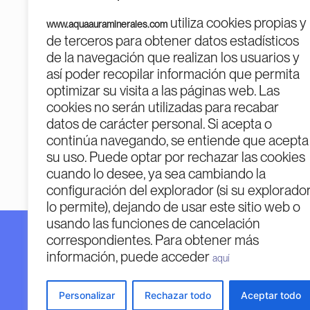
utiliza cookies propias y
www.aquaauraminerales.com
de terceros para obtener datos estadísticos
de la navegación que realizan los usuarios y
así poder recopilar información que permita
optimizar su visita a las páginas web. Las
cookies no serán utilizadas para recabar
PROGR
datos de carácter personal. Si acepta o
continúa navegando, se entiende que acepta
su uso. Puede optar por rechazar las cookies
cuando lo desee, ya sea cambiando la
configuración del explorador (si su explorado
lo permite), dejando de usar este sitio web o
usando las funciones de cancelación
correspondientes. Para obtener más
Financiado por la Unión Europea – Next Generatio
información, puede acceder
Financiado por la Unión Europea – Next Generation 
aquí
opiniones expresadas son únicamente los del autor 
Unión Europea o la Comisión Europea. Ni la Unión
Personalizar
Rechazar todo
Aceptar todo