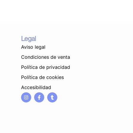
Legal
Aviso legal
Condiciones de venta
Política de privacidad
Política de cookies
Accesibilidad
I
F
T
n
a
u
s
c
m
t
e
b
a
b
l
g
o
r
r
o