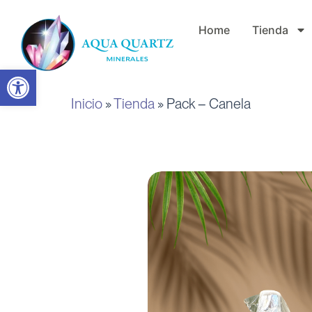
Ir
Home
Tienda
al
contenido
Abrir barra de herramientas
Inicio
»
Tienda
»
Pack – Canela