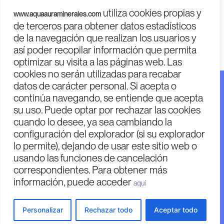
a
b
l
utiliza cookies propias y
www.aquaauraminerales.com
g
o
r
PROGRAMA KIT DIGITAL COFINANCIADO POR LOS FONDOS
de terceros para obtener datos estadísticos
r
o
NEXT GENERATION (EU)
DEL MECANISMO DE RECUPERACIÓN Y RESILENCIA
de la navegación que realizan los usuarios y
a
k
m
-
así poder recopilar información que permita
f
optimizar su visita a las páginas web. Las
cookies no serán utilizadas para recabar
datos de carácter personal. Si acepta o
Financiado por la Unión Europea – Next Generation EU.
continúa navegando, se entiende que acepta
Financiado por la Unión Europea – Next Generation EU.
su uso. Puede optar por rechazar las cookies
Sin embargo, los puntos de vista y las opiniones
cuando lo desee, ya sea cambiando la
expresadas son únicamente los del autor o autores y no
configuración del explorador (si su explorador
reflejan necesariamente los de la Unión Europea o la
lo permite), dejando de usar este sitio web o
usando las funciones de cancelación
Comisión Europea. Ni la Unión Europea ni la Comisión
correspondientes. Para obtener más
Europea pueden ser considerables de las mismas.
información, puede acceder
aquí
© Copyright 2024 Aqua Quartz Minerales
Diseñado por Klawter
Personalizar
Rechazar todo
Aceptar todo