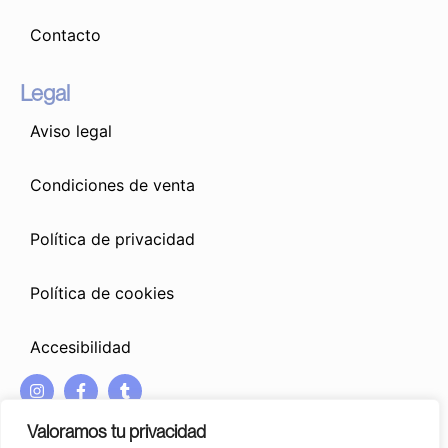
Contacto
Legal
Aviso legal
Condiciones de venta
Política de privacidad
Política de cookies
Accesibilidad
I
F
T
n
a
u
s
c
m
Valoramos tu privacidad
t
e
b