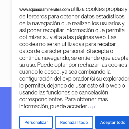
utiliza cookies propias y
www.aquaauraminerales.com
de terceros para obtener datos estadísticos
de la navegación que realizan los usuarios y
así poder recopilar información que permita
optimizar su visita a las páginas web. Las
cookies no serán utilizadas para recabar
PROGR
datos de carácter personal. Si acepta o
continúa navegando, se entiende que acepta
su uso. Puede optar por rechazar las cookies
cuando lo desee, ya sea cambiando la
configuración del explorador (si su explorado
lo permite), dejando de usar este sitio web o
usando las funciones de cancelación
correspondientes. Para obtener más
Financiado por la Unión Europea – Next Generatio
información, puede acceder
Financiado por la Unión Europea – Next Generation 
aquí
opiniones expresadas son únicamente los del autor 
Unión Europea o la Comisión Europea. Ni la Unión
Personalizar
Rechazar todo
Aceptar todo