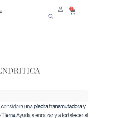
Cart
0
o
ENDRITICA
se considera una
piedra transmutadora y
 Tierra
. Ayuda a enraizar y a fortalecer al