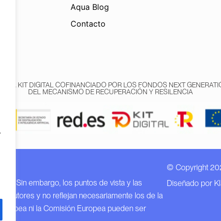
Aqua Blog
Contacto
AMA KIT DIGITAL COFINANCIADO POR LOS FONDOS NEXT GENERATIO
DEL MECANISMO DE RECUPERACIÓN Y RESILENCIA
r
© Copyright 20
n EU.
EU. Sin embargo, los puntos de vista y las
Diseñado por K
o autores y no reflejan necesariamente los de la
 Europea ni la Comisión Europea pueden ser