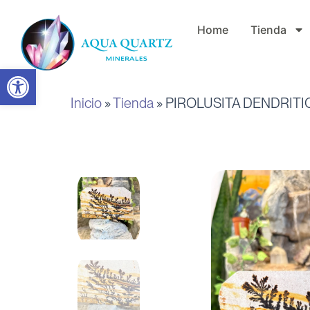
Ir
Home
Tienda
al
contenido
Abrir barra de herramientas
Inicio
»
Tienda
»
PIROLUSITA DENDRITI