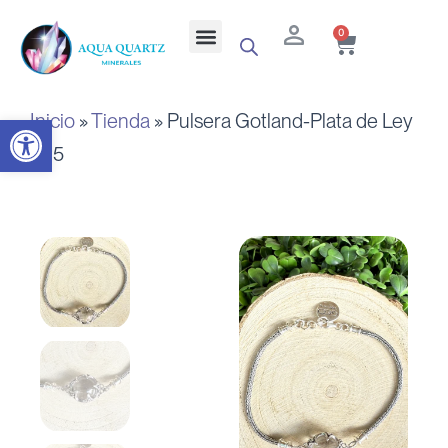
Ir
Cart
Menu
0
al
contenido
Inicio
»
Tienda
»
Pulsera Gotland-Plata de Ley
Abrir barra de herramientas
925