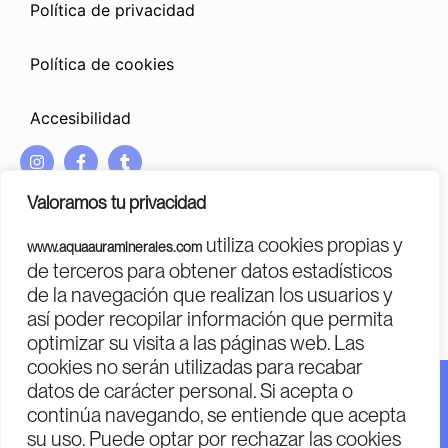
Política de privacidad
Política de cookies
Accesibilidad
I
F
T
n
a
u
s
c
m
Valoramos tu privacidad
t
e
b
a
b
l
utiliza cookies propias y
www.aquaauraminerales.com
g
o
r
PROGRAMA KIT DIGITAL COFINANCIADO POR LOS FONDOS
de terceros para obtener datos estadísticos
r
o
NEXT GENERATION (EU)
DEL MECANISMO DE RECUPERACIÓN Y RESILENCIA
de la navegación que realizan los usuarios y
a
k
m
-
así poder recopilar información que permita
f
optimizar su visita a las páginas web. Las
cookies no serán utilizadas para recabar
datos de carácter personal. Si acepta o
Financiado por la Unión Europea – Next Generation EU.
continúa navegando, se entiende que acepta
Financiado por la Unión Europea – Next Generation EU.
su uso. Puede optar por rechazar las cookies