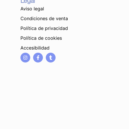
Legal
Aviso legal
Condiciones de venta
Política de privacidad
Política de cookies
Accesibilidad
I
F
T
n
a
u
s
c
m
t
e
b
a
b
l
g
o
r
r
o
a
k
m
-
f