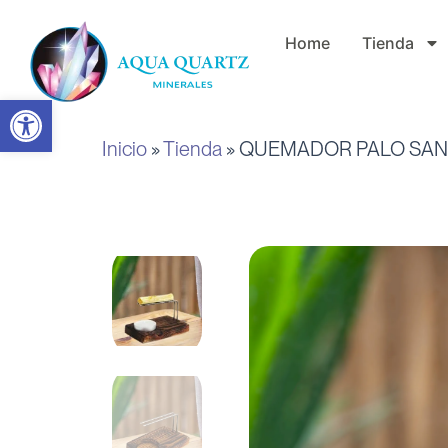
Ir
Home
Tienda
al
contenido
Abrir barra de herramientas
Inicio
»
Tienda
»
QUEMADOR PALO SA