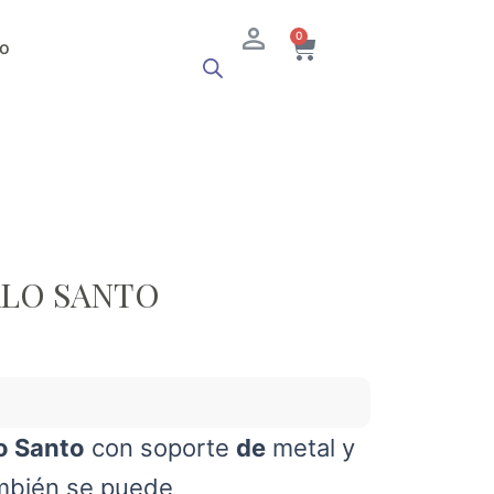
Cart
0
o
LO SANTO
o Santo
con soporte
de
metal y
mbién se puede