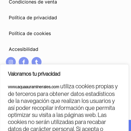
Condiciones de venta
Política de privacidad
Política de cookies
Accesibilidad
I
F
T
n
a
u
s
c
m
Valoramos tu privacidad
t
e
b
a
b
l
utiliza cookies propias y
www.aquaauraminerales.com
g
o
r
PROGRAMA KIT DIGITAL COFINANCIADO POR LOS FONDOS
de terceros para obtener datos estadísticos
r
o
NEXT GENERATION (EU)
DEL MECANISMO DE RECUPERACIÓN Y RESILENCIA
de la navegación que realizan los usuarios y
a
k
m
-
así poder recopilar información que permita
f
optimizar su visita a las páginas web. Las
cookies no serán utilizadas para recabar
datos de carácter personal. Si acepta o