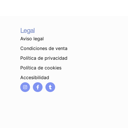
Legal
Aviso legal
Condiciones de venta
Política de privacidad
Política de cookies
Accesibilidad
I
F
T
n
a
u
s
c
m
t
e
b
a
b
l
g
o
r
r
o
a
k