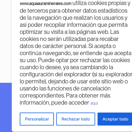
utiliza cookies propias y
www.aquaauraminerales.com
de terceros para obtener datos estadísticos
de la navegación que realizan los usuarios y
así poder recopilar información que permita
optimizar su visita a las páginas web. Las
cookies no serán utilizadas para recabar
PROGR
datos de carácter personal. Si acepta o
continúa navegando, se entiende que acepta
su uso. Puede optar por rechazar las cookies
cuando lo desee, ya sea cambiando la
configuración del explorador (si su explorado
lo permite), dejando de usar este sitio web o
usando las funciones de cancelación
correspondientes. Para obtener más
Financiado por la Unión Europea – Next Generatio
información, puede acceder
Financiado por la Unión Europea – Next Generation 
aquí
opiniones expresadas son únicamente los del autor 
Unión Europea o la Comisión Europea. Ni la Unión
Personalizar
Rechazar todo
Aceptar todo
considerables de las mismas.