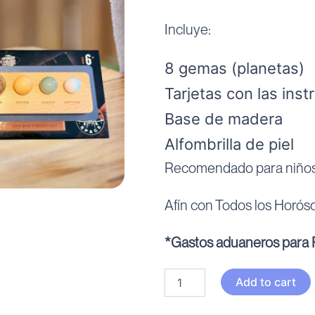
Incluye:
8 gemas (planetas)
Tarjetas con las inst
Base de madera
Alfombrilla de piel
Recomendado para niños a
Afín con Todos los Horós
*Gastos aduaneros para P
Set
Add to cart
planetario
quantity