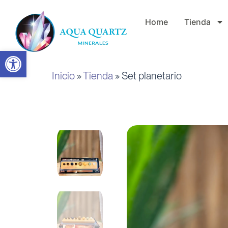
Ir
Home
Tienda
al
contenido
Abrir barra de herramientas
Inicio
»
Tienda
»
Set planetario