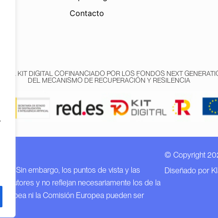
Contacto
AMA KIT DIGITAL COFINANCIADO POR LOS FONDOS NEXT GENERATIO
DEL MECANISMO DE RECUPERACIÓN Y RESILENCIA
r
© Copyright 20
n EU.
EU. Sin embargo, los puntos de vista y las
Diseñado por K
o autores y no reflejan necesariamente los de la
 Europea ni la Comisión Europea pueden ser