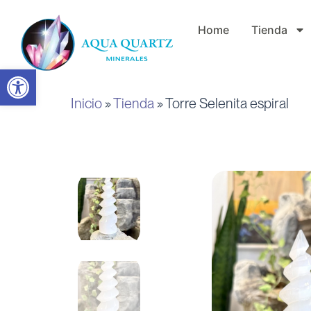
Ir
Home
Tienda
al
contenido
Abrir barra de herramientas
Inicio
»
Tienda
»
Torre Selenita espiral