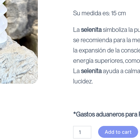
Su medida es: 15 cm
La
selenita
simboliza la p
se recomienda para la me
la expansión de la conscie
energía superiores, como 
La
selenita
ayuda a calmar
lucidez.
*Gastos aduaneros para P
Torre
Add to cart
Selenita