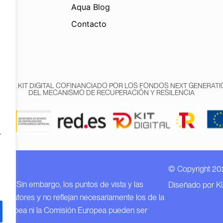
Aqua Blog
Contacto
AMA KIT DIGITAL COFINANCIADO POR LOS FONDOS NEXT GENERATIO
DEL MECANISMO DE RECUPERACIÓN Y RESILENCIA
r
© Copyright 20
n EU.
EU. Sin embargo, los puntos de vista y las
Diseñado por K
o autores y no reflejan necesariamente los de la
 Europea ni la Comisión Europea pueden ser