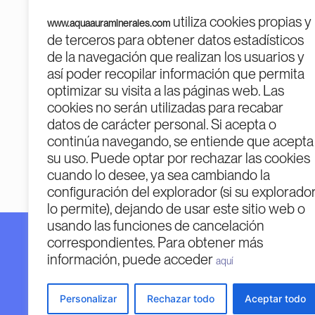
utiliza cookies propias y
www.aquaauraminerales.com
de terceros para obtener datos estadísticos
de la navegación que realizan los usuarios y
así poder recopilar información que permita
optimizar su visita a las páginas web. Las
cookies no serán utilizadas para recabar
PROGR
datos de carácter personal. Si acepta o
continúa navegando, se entiende que acepta
su uso. Puede optar por rechazar las cookies
cuando lo desee, ya sea cambiando la
configuración del explorador (si su explorado
lo permite), dejando de usar este sitio web o
usando las funciones de cancelación
correspondientes. Para obtener más
Financiado por la Unión Europea – Next Generatio
información, puede acceder
Financiado por la Unión Europea – Next Generation 
aquí
opiniones expresadas son únicamente los del autor 
Unión Europea o la Comisión Europea. Ni la Unión
Personalizar
Rechazar todo
Aceptar todo