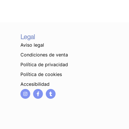
Legal
Aviso legal
Condiciones de venta
Política de privacidad
Política de cookies
Accesibilidad
I
F
T
n
a
u
s
c
m
t
e
b
a
b
l
g
o
r
r
o