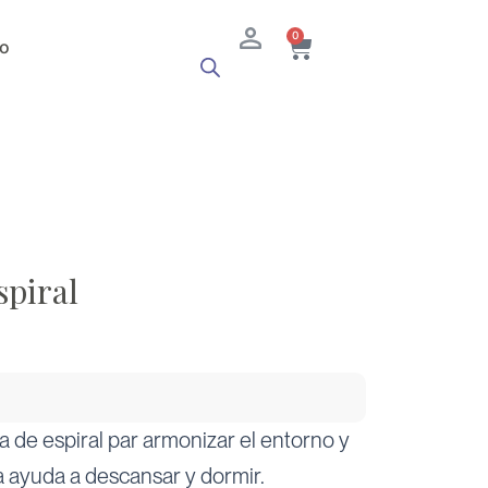
Cart
0
o
spiral
a de espiral par armonizar el entorno y
a ayuda a descansar y dormir.