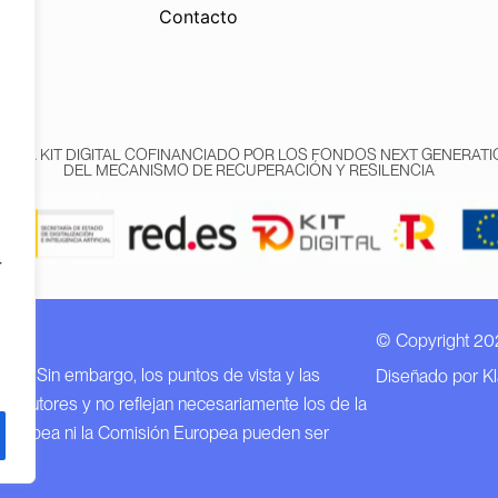
Contacto
AMA KIT DIGITAL COFINANCIADO POR LOS FONDOS NEXT GENERATIO
DEL MECANISMO DE RECUPERACIÓN Y RESILENCIA
r
© Copyright 20
n EU.
EU. Sin embargo, los puntos de vista y las
Diseñado por K
o autores y no reflejan necesariamente los de la
 Europea ni la Comisión Europea pueden ser