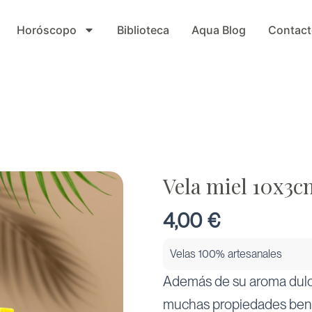
Horóscopo
Biblioteca
Aqua Blog
Contact
Vela miel 10x3c
4,00
€
Velas 100% artesanales
Además de su aroma dulce 
muchas propiedades benef