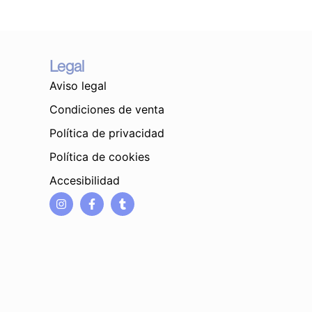
Legal
Aviso legal
Condiciones de venta
Política de privacidad
Política de cookies
Accesibilidad
I
F
T
n
a
u
s
c
m
t
e
b
a
b
l
g
o
r
r
o
a
k
m
-