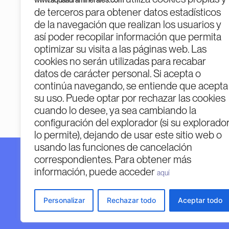
www.aquaauraminerales.com
de terceros para obtener datos estadísticos
de la navegación que realizan los usuarios y
así poder recopilar información que permita
optimizar su visita a las páginas web. Las
cookies no serán utilizadas para recabar
PROGR
datos de carácter personal. Si acepta o
continúa navegando, se entiende que acepta
su uso. Puede optar por rechazar las cookies
cuando lo desee, ya sea cambiando la
configuración del explorador (si su explorado
lo permite), dejando de usar este sitio web o
usando las funciones de cancelación
correspondientes. Para obtener más
Financiado por la Unión Europea – Next Generatio
información, puede acceder
Financiado por la Unión Europea – Next Generation 
aquí
opiniones expresadas son únicamente los del autor 
Unión Europea o la Comisión Europea. Ni la Unión
Personalizar
Rechazar todo
Aceptar todo
considerables de las mismas.