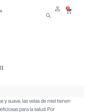
Cart
0
o
m
y suave, las velas de miel tienen
iciosas para la salud. Por