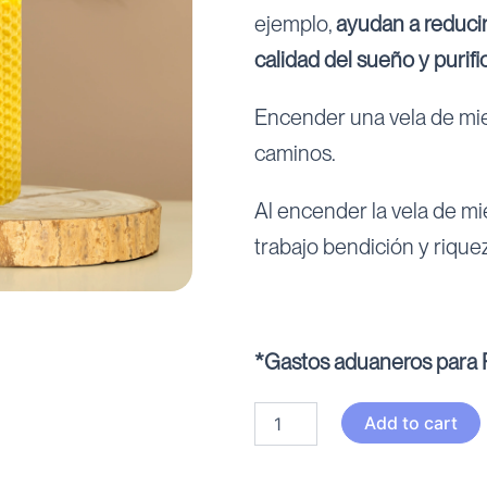
ejemplo,
ayudan a reducir 
calidad del sueño y purific
Encender una vela de miel 
caminos.
Al encender la vela de m
trabajo bendición y rique
*Gastos aduaneros para P
Vela
Add to cart
miel
10x3cm
quantity