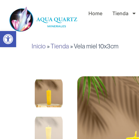
Ir
Home
Tienda
al
contenido
Abrir barra de herramientas
Inicio
»
Tienda
»
Vela miel 10x3cm