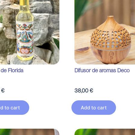
de Florida
Difusor de aromas Deco
0
€
38,00
€
d to cart
Add to cart