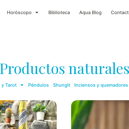
Horóscopo
Biblioteca
Aqua Blog
Contact
Productos naturale
 y Tarot
Péndulos
Shungit
Inciensos y quemadores
Page
Page
Page