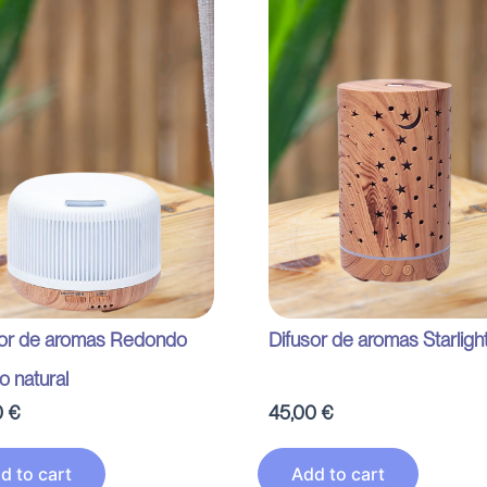
sor de aromas Redondo
Difusor de aromas Starligh
o natural
0
€
45,00
€
d to cart
Add to cart