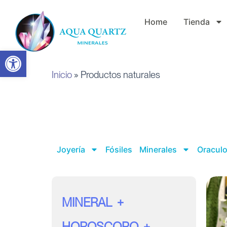
Ir
Home
Tienda
al
contenido
Abrir barra de herramientas
Inicio
»
Productos naturales
Joyería
Fósiles
Minerales
Oraculo
MINERAL
HOROSCOPO