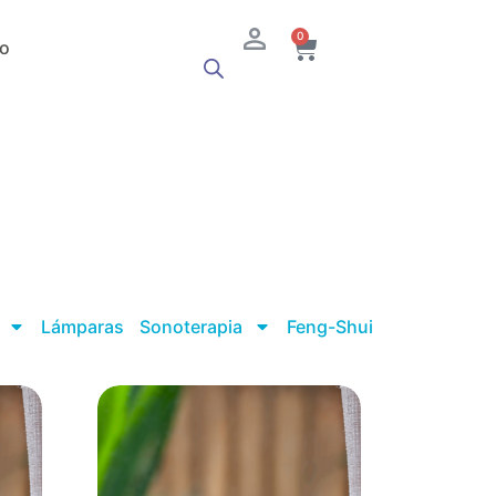
Cart
0
o
s
Lámparas
Sonoterapia
Feng-Shui