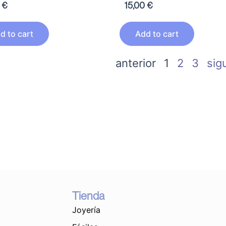
0
€
15,00
€
d to cart
Add to cart
anterior
1
2
3
sig
Tienda
Joyería