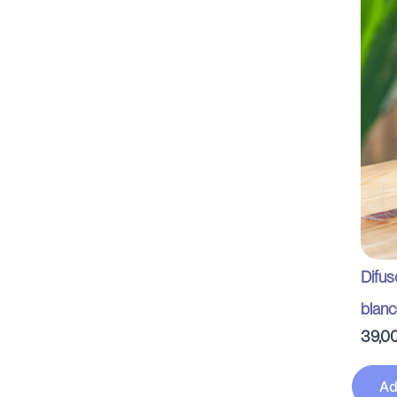
Difu
blanc
39,0
Ad