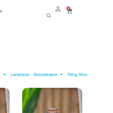
Cart
0
o
Lámparas
Sonoterapia
Feng-Shui
e