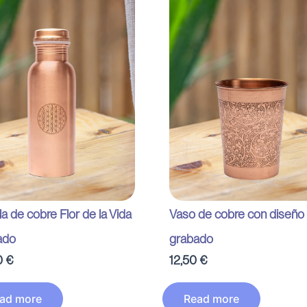
la de cobre Flor de la Vida
Vaso de cobre con diseño f
ado
grabado
0
€
12,50
€
ad more
Read more