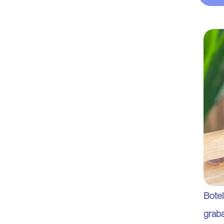
Botel
grab