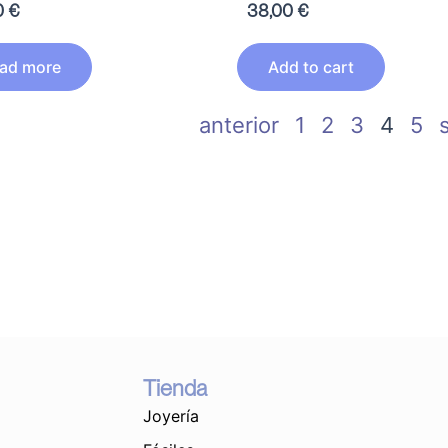
0
€
38,00
€
ad more
Add to cart
anterior
1
2
3
4
5
Tienda
Joyería