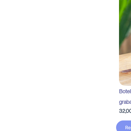
Botel
grab
32,0
Re