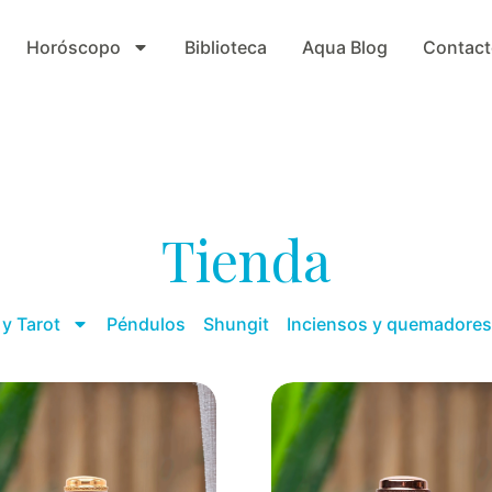
Horóscopo
Biblioteca
Aqua Blog
Contact
Tienda
y Tarot
Péndulos
Shungit
Inciensos y quemadores
Page
Page
Page
Page
Pag