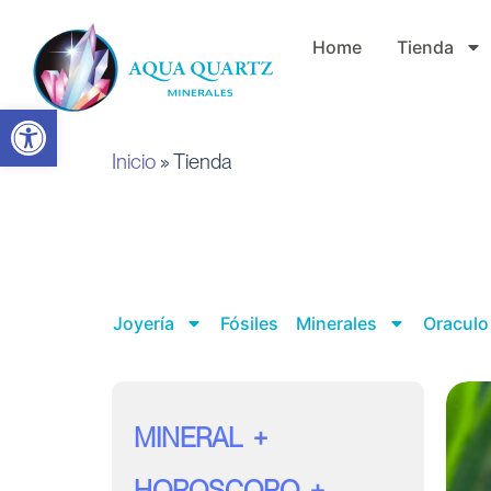
Ir
Home
Tienda
al
contenido
Abrir barra de herramientas
Inicio
»
Tienda
Joyería
Fósiles
Minerales
Oraculo 
MINERAL
HOROSCOPO