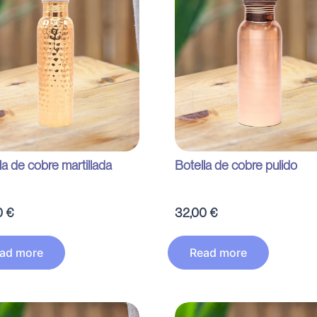
la de cobre martillada
Botella de cobre pulido
0
€
32,00
€
ad more
Read more