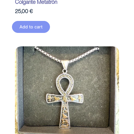
Colgante Metatrón
25,00
€
Add to cart