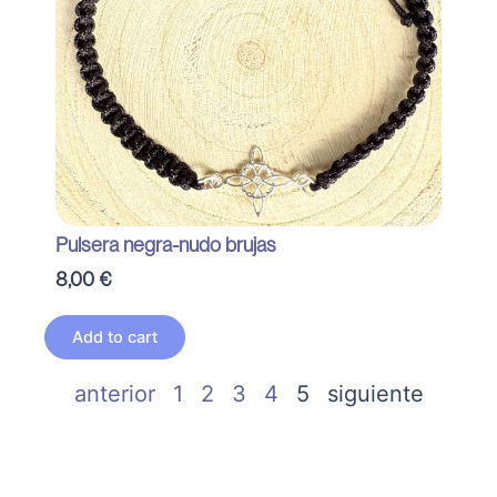
Pulsera negra-nudo brujas
8,00
€
Add to cart
anterior
1
2
3
4
5
siguiente