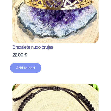
Brazalete nudo brujas
22,00
€
Add to cart