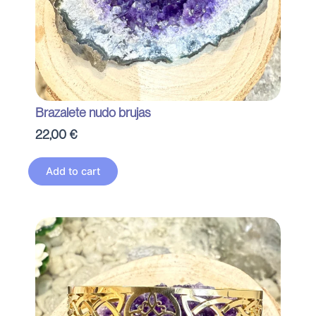
Brazalete nudo brujas
22,00
€
Add to cart