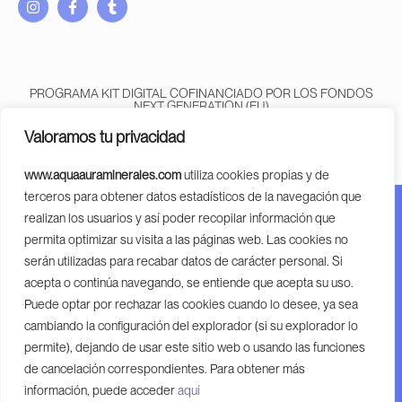
I
F
T
n
a
u
s
c
m
t
e
b
a
b
l
g
o
r
PROGRAMA KIT DIGITAL COFINANCIADO POR LOS FONDOS
r
o
NEXT GENERATION (EU)
DEL MECANISMO DE RECUPERACIÓN Y RESILENCIA
a
k
Valoramos tu privacidad
m
-
f
www.aquaauraminerales.com
utiliza cookies propias y de
terceros para obtener datos estadísticos de la navegación que
realizan los usuarios y así poder recopilar información que
Financiado por la Unión Europea – Next Generation EU.
permita optimizar su visita a las páginas web. Las cookies no
Financiado por la Unión Europea – Next Generation EU.
serán utilizadas para recabar datos de carácter personal. Si
Sin embargo, los puntos de vista y las opiniones
acepta o continúa navegando, se entiende que acepta su uso.
expresadas son únicamente los del autor o autores y no
Puede optar por rechazar las cookies cuando lo desee, ya sea
reflejan necesariamente los de la Unión Europea o la
cambiando la configuración del explorador (si su explorador lo
Comisión Europea. Ni la Unión Europea ni la Comisión
permite), dejando de usar este sitio web o usando las funciones
Europea pueden ser considerables de las mismas.
de cancelación correspondientes. Para obtener más
información, puede acceder
aquí
© Copyright 2024 Aqua Quartz Minerales