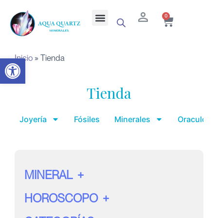
Ir
Cart
Menu
0
al
contenido
Inicio
»
Tienda
Abrir barra de herramientas
Tienda
Joyería
Fósiles
Minerales
Oraculo y 
MINERAL
HOROSCOPO